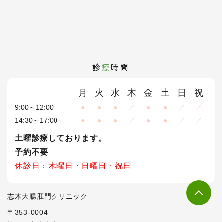
診
療
時間
月
火
水
木
金
土
日
祝
9:00～12:00
●
●
●
／
●
●
／
／
14:30～17:00
●
●
●
／
●
●
／
／
土曜診療しております。
予約不要
休診日：木曜日・日曜日・祝日
志木大腸肛門クリニック
〒353-0004