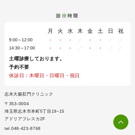
診
療
時間
月
火
水
木
金
土
日
祝
9:00～12:00
●
●
●
／
●
●
／
／
14:30～17:00
●
●
●
／
●
●
／
／
土曜診療しております。
予約不要
休診日：木曜日・日曜日・祝日
志木大腸肛門クリニック
〒353-0004
埼玉県志木市本町5丁目19−15
アドリアフレスカ2F
tel.048-423-8768